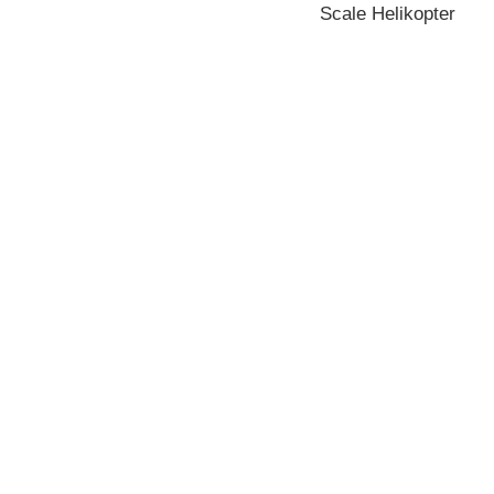
Scale Helikopter
Entdecke unser Huschraubersortiment