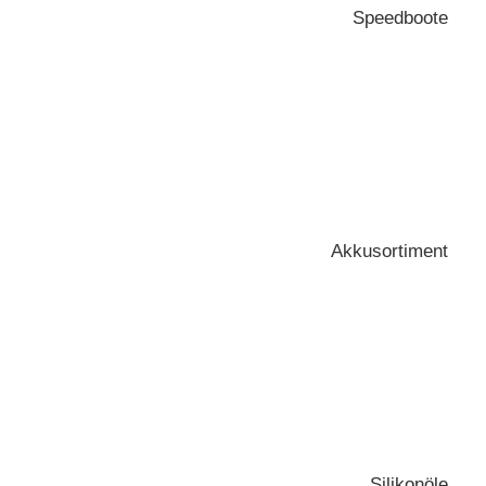
Speedboote
Rasant über das Wasser
Akkusortiment
Passende Akkus für dein Modell
Silikonöle