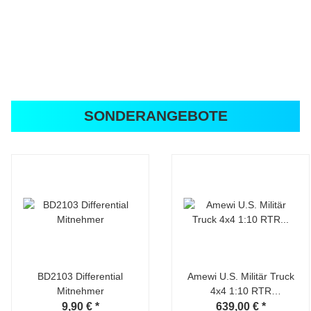
SONDERANGEBOTE
BD2103 Differential
Amewi U.S. Militär Truck
Mitnehmer
4x4 1:10 RTR
militärgrün
9,90 €
*
639,00 €
*