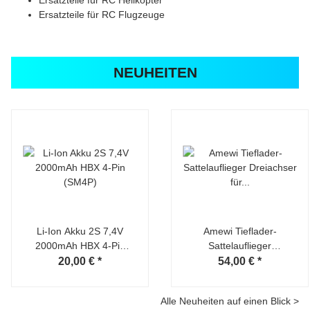
Ersatzteile für RC Helikopter
Ersatzteile für RC Flugzeuge
NEUHEITEN
Li-Ion Akku 2S 7,4V
Amewi Tieflader-
2000mAh HBX 4-Pin
Sattelauflieger
(SM4P)
Dreiachser für Scania
20,00 €
*
54,00 €
*
1:18 schwarz
Alle Neuheiten auf einen Blick >