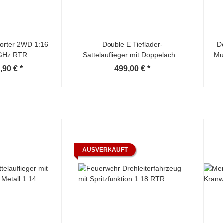
porter 2WD 1:16
Double E Tieflader-
D
GHz RTR
Sattelauflieger mit Doppelachse
Mu
aus Aluminium 1:14 Bausatz
,90 €
*
499,00 €
*
AUSVERKAUFT