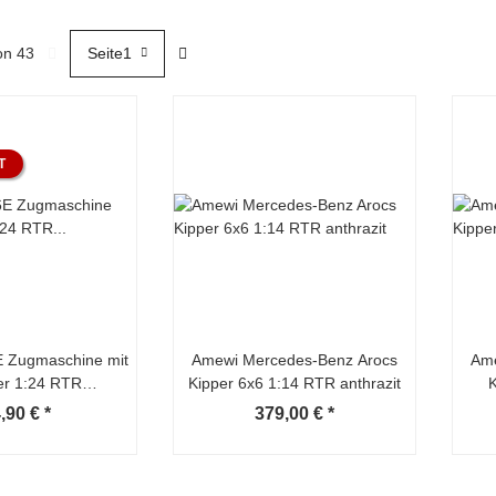
von 43
Seite
1
T
 Zugmaschine mit
Amewi Mercedes-Benz Arocs
Ame
der 1:24 RTR
Kipper 6x6 1:14 RTR anthrazit
K
er/schwarz
,90 €
*
379,00 €
*