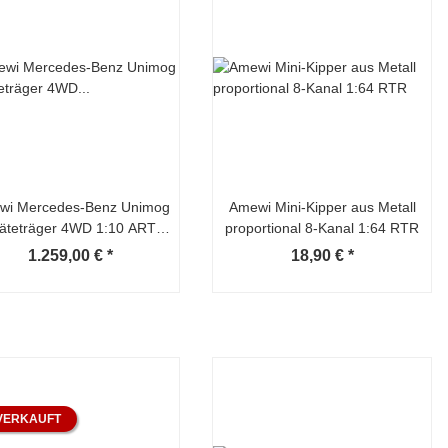
wi Mercedes-Benz Unimog
Amewi Mini-Kipper aus Metall
äteträger 4WD 1:10 ARTR
proportional 8-Kanal 1:64 RTR
orange
1.259,00 €
*
18,90 €
*
VERKAUFT