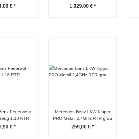
anthrazit
4,00 €
*
1.029,00 €
*
Benz Feuerwehr
Mercedes-Benz LKW Kipper
zeug 1:18 RTR
PRO Metall 2,4GHz RTR grau
9,90 €
*
259,00 €
*