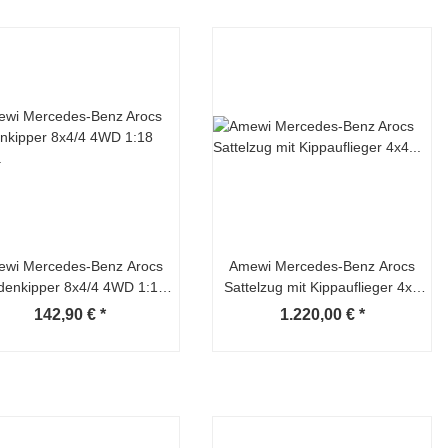
wi Mercedes-Benz Arocs
Amewi Mercedes-Benz Arocs
denkipper 8x4/4 4WD 1:18
Sattelzug mit Kippauflieger 4x4
RTR rot
1:14 RTR grau
142,90 €
*
1.220,00 €
*