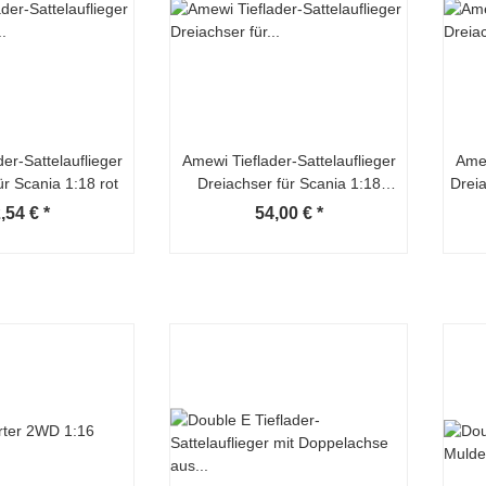
er-Sattelauflieger
Amewi Tieflader-Sattelauflieger
Amew
ür Scania 1:18 rot
Dreiachser für Scania 1:18
Dreia
schwarz
,54 €
*
54,00 €
*