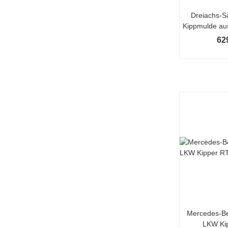
Dreiachs-Sa
Kippmulde aus
62
Mercedes-Be
LKW Kip