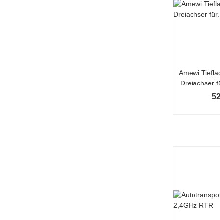
Amewi Tieflad
Dreiachser f
52