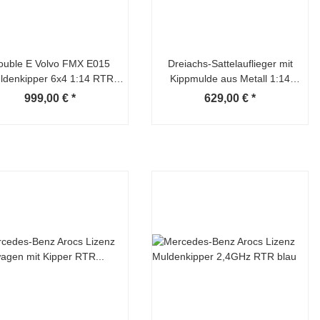
ouble E Volvo FMX E015
Dreiachs-Sattelauflieger mit
ldenkipper 6x4 1:14 RTR
Kippmulde aus Metall 1:14
silber
schwarz
999,00 €
*
629,00 €
*