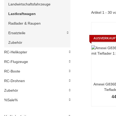
Landwirtschaftsfahrzeuge
Artikel 1 - 30 
Lastkraftwagen
Radlader & Raupen
Ersatzteile
AUSVERKAUF
Zubehör
RC-Helikopter
RC-Flugzeuge
RC-Boote
RC-Drohnen
Amewi G836E
Tiefla
Zubehör
silb
44
%Sale%