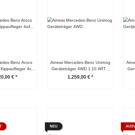
edes-Benz Arocs
Amewi Mercedes-Benz Unimog
Ame
 Kippauflieger 4x4
Geräteträger 4WD 1:10 ARTR
Ger
4 RTR rot
anthrazit
20,00 €
*
1.259,00 €
*
T
NEU
AUS