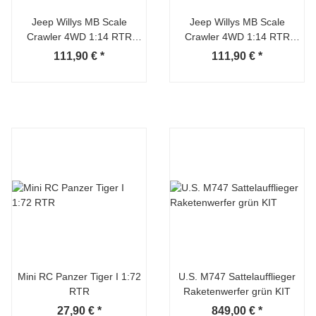
Jeep Willys MB Scale
Jeep Willys MB Scale
Crawler 4WD 1:14 RTR
Crawler 4WD 1:14 RTR
grün
sand
111,90 €
*
111,90 €
*
Mini RC Panzer Tiger I 1:72
U.S. M747 Sattelaufflieger
RTR
Raketenwerfer grün KIT
27,90 €
*
849,00 €
*