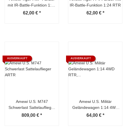
mit IR-Battle-Funktion 1:24
IR-Battle-Funktion 1:24 RTR
RTR
62,00 €
*
62,00 €
*
AUSVERKAUFT
AUSVERKAUFT
Amewi U.S. M747
Amewi U.S. Militär
Schwerlast Sattelauflieger
Geländewagen 1:14 4WD
ARTR
RTR, Military grün
809,00 €
*
64,00 €
*