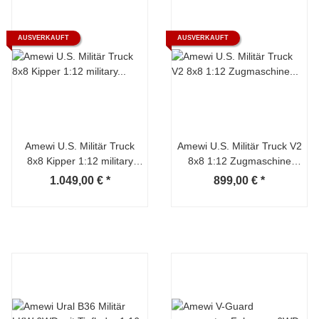
AUSVERKAUFT
AUSVERKAUFT
Amewi U.S. Militär Truck
Amewi U.S. Militär Truck V2
8x8 Kipper 1:12 military
8x8 1:12 Zugmaschine
grün
sandfarben
1.049,00 €
*
899,00 €
*