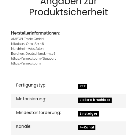
Angaben zur
Produktsicherheit
Herstellerinformationen:
AMEWI Trade GmbH
Nikolaus-Otto-Str. 18
Nordrhein-Westfalen
Borchen, Deutschland, 33178
https://amewi.com/Support
https://amewi.com
Fertigungstyp:
RTF
Motorisierung:
Elektro brushless
Mindestanforderung:
Einsteiger
Kanäle:
4-Kanal