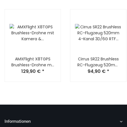
AMXFlight X8TGPS
Cirrus SR22 Brushless
Brushless-Drohne mit
RC-Flugzeug 520mm
Kamera & LCD-
129,90 €
*
4-Kanal 3D/6G RTF
94,90 €
*
Fernsteuerung
blau
Informationen