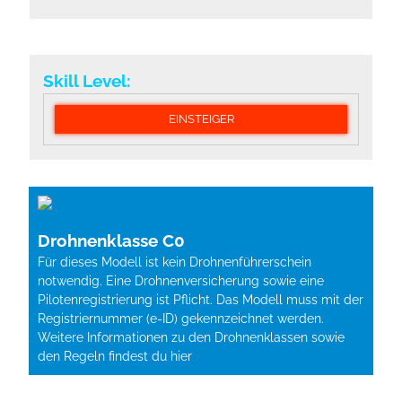
Skill Level:
EINSTEIGER
Drohnenklasse C0
Für dieses Modell ist kein Drohnenführerschein
notwendig. Eine Drohnenversicherung sowie eine
Pilotenregistrierung ist Pflicht. Das Modell muss mit der
Registriernummer (e-ID) gekennzeichnet werden.
Weitere Informationen zu den Drohnenklassen sowie
den Regeln findest du
hier