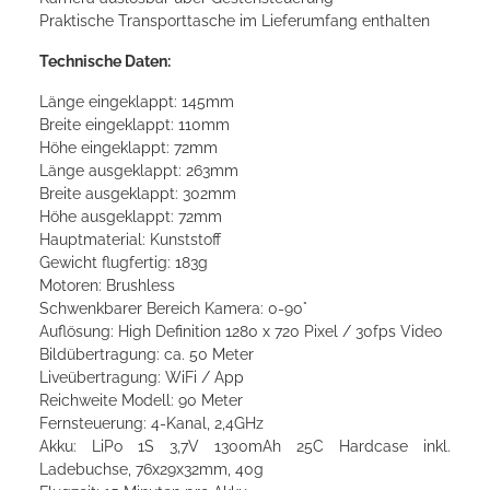
Praktische Transporttasche im Lieferumfang enthalten
Technische Daten:
Länge eingeklappt: 145mm
Breite eingeklappt: 110mm
Höhe eingeklappt: 72mm
Länge ausgeklappt: 263mm
Breite ausgeklappt: 302mm
Höhe ausgeklappt: 72mm
Hauptmaterial: Kunststoff
Gewicht flugfertig: 183g
Motoren: Brushless
Schwenkbarer Bereich Kamera: 0-90°
Auflösung: High Definition 1280 x 720 Pixel / 30fps Video
Bildübertragung: ca. 50 Meter
Liveübertragung: WiFi / App
Reichweite Modell: 90 Meter
Fernsteuerung: 4-Kanal, 2,4GHz
Akku: LiPo 1S 3,7V 1300mAh 25C Hardcase inkl.
Ladebuchse, 76x29x32mm, 40g