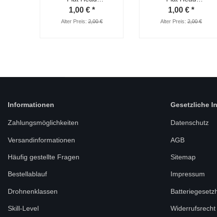
Nylonfaser 3545 M5
Nylonfaser 3545 M5
1,00 €
*
1,00 €
*
/ 6mm Hub, grün
/ 6mm Hub, orange
Alter Preis:
2,00 €
Alter Preis:
2,00 €
Informationen
Gesetzliche I
Zahlungsmöglichkeiten
Datenschutz
Versandinformationen
AGB
Häufig gestellte Fragen
Sitemap
Bestellablauf
Impressum
Drohnenklassen
Batteriegesetz
Skill-Level
Widerrufsrecht