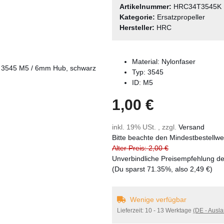
Artikelnummer:
HRC34T3545K
Kategorie:
Ersatzpropeller
Hersteller:
HRC
Material: Nylonfaser
Typ: 3545
ID: M5
1,00 €
inkl. 19% USt. , zzgl.
Versand
Bitte beachte den Mindestbestellw
Alter Preis: 2,00 €
Unverbindliche Preisempfehlung de
(Du sparst
71.35%
, also
2,49 €
)
Wenige verfügbar
Lieferzeit:
10 - 13 Werktage
(DE - Ausl