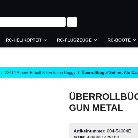
RC-HELIKOPTER
RC-FLUGZEUGE
RC-BOOTE
22414 Amewi Pitbull X Evolution Buggy
Überrollbügel Set mit Alu-Da
ÜBERROLLBÜG
GUN METAL
Artikelnummer:
004-54004E
GTIN:
4260631429403