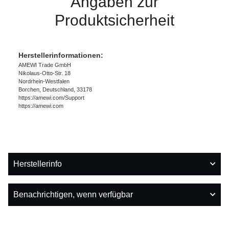
Angaben zur
Produktsicherheit
Herstellerinformationen:
AMEWI Trade GmbH
Nikolaus-Otto-Str. 18
Nordrhein-Westfalen
Borchen, Deutschland, 33178
https://amewi.com/Support
https://amewi.com
Herstellerinfo
Benachrichtigen, wenn verfügbar