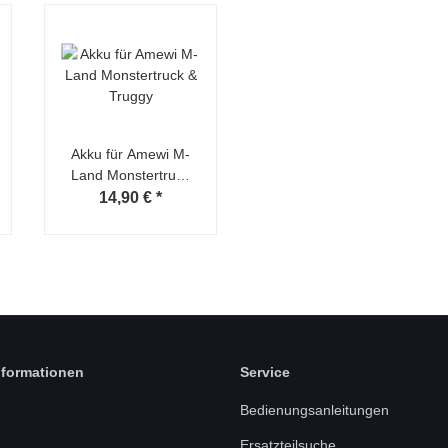
Akku für Amewi M-
Land Monstertruck
& Truggy
14,90 €
*
nformationen
Service
Bedienungsanleitungen
Ersatzteilsuche