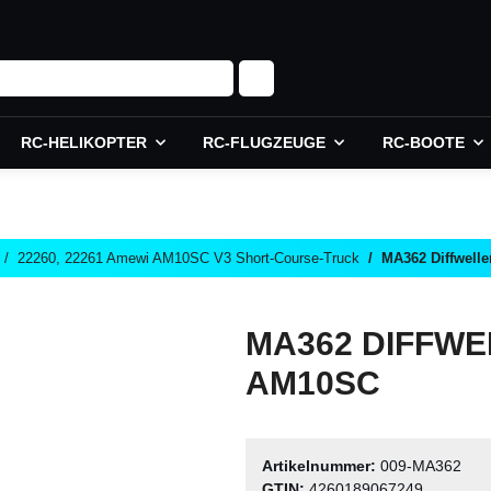
RC-HELIKOPTER
RC-FLUGZEUGE
RC-BOOTE
22260, 22261 Amewi AM10SC V3 Short-Course-Truck
MA362 Diffwell
MA362 DIFFWE
AM10SC
Artikelnummer:
009-MA362
GTIN:
4260189067249