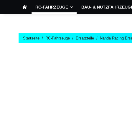
RC-FAHRZEUGE
BAU- & NUTZFAHRZEUG
Startseite
RC-Fahrzeuge
Ersatzteile
Nanda Racing Ersa