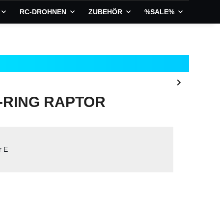
RC-DROHNEN
ZUBEHÖR
%SALE%
O-RING RAPTOR
r E