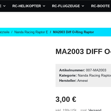
E
RC-HELIKOPTER
RC-FLUGZEUGE
RC-BOOTE
tzteile
Nanda Racing Raptor E
MA2003 Diff O-Ring Raptor
MA2003 DIFF 
Artikelnummer:
007-MA2003
Kategorie:
Nanda Racing Rapto
Hersteller:
Amewi
3,00 €
inkl. 19% USt. , zzgl.
Versand