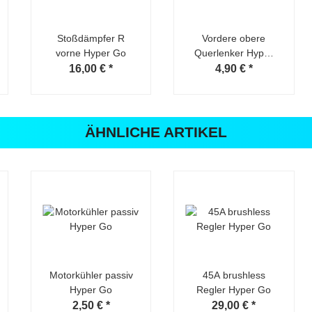
Stoßdämpfer R
Vordere obere
vorne Hyper Go
Querlenker Hyper
Go
16,00 €
*
4,90 €
*
ÄHNLICHE ARTIKEL
Motorkühler passiv
45A brushless
Hyper Go
Regler Hyper Go
2,50 €
*
29,00 €
*