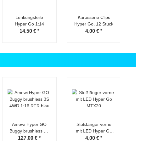
Lenkungsteile
Karosserie Clips
Hyper Go 1:14
Hyper Go, 12 Stück
14,50 €
*
4,00 €
*
Amewi Hyper GO
Stoßfänger vorne
Buggy brushless 3S
mit LED Hyper Go
4WD 1:16 RTR blau
MTX20
127,00 €
*
4,00 €
*