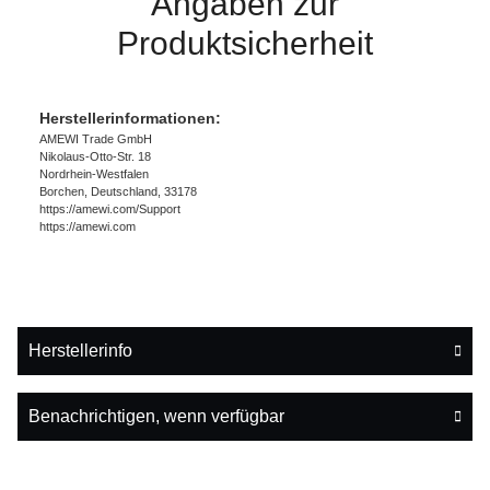
Angaben zur
Produktsicherheit
Herstellerinformationen:
AMEWI Trade GmbH
Nikolaus-Otto-Str. 18
Nordrhein-Westfalen
Borchen, Deutschland, 33178
https://amewi.com/Support
https://amewi.com
Herstellerinfo
Benachrichtigen, wenn verfügbar