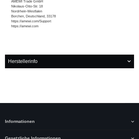
AMEWI Trade GmbH
Nikolaus-Otto-Str. 18
Nordrhein-Westfalen
Borchen, Deutschland, 33178
https://amewi.com/Support
https://amewi.com
Herstellerinfo
Informationen
Gesetzliche Informationen