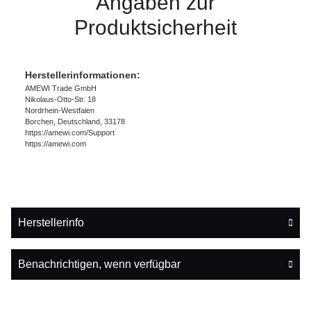
Angaben zur
Produktsicherheit
Herstellerinformationen:
AMEWI Trade GmbH
Nikolaus-Otto-Str. 18
Nordrhein-Westfalen
Borchen, Deutschland, 33178
https://amewi.com/Support
https://amewi.com
Herstellerinfo
Benachrichtigen, wenn verfügbar