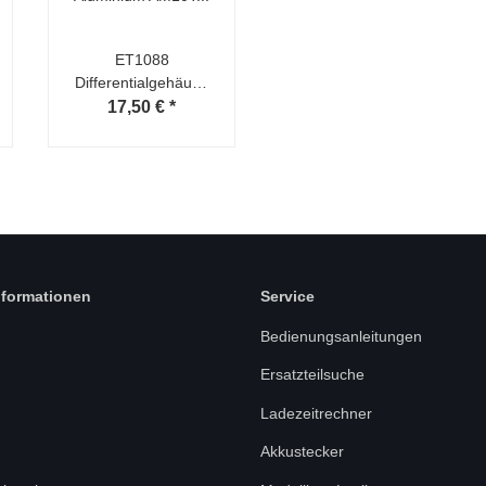
ET1088
Differentialgehäuse
Aluminium AM10T
17,50 €
*
Extreme/Raven
nformationen
Service
Bedienungsanleitungen
Ersatzteilsuche
Ladezeitrechner
Akkustecker