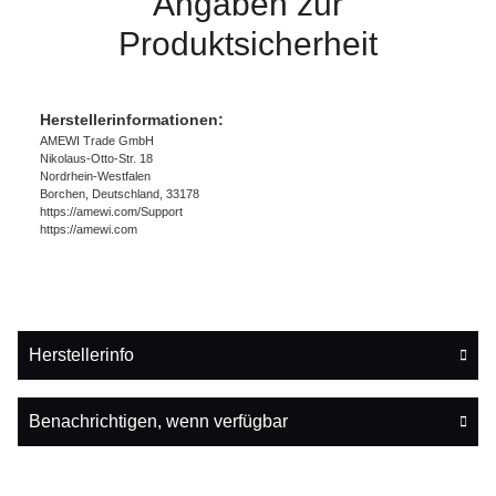
Angaben zur
Produktsicherheit
Herstellerinformationen:
AMEWI Trade GmbH
Nikolaus-Otto-Str. 18
Nordrhein-Westfalen
Borchen, Deutschland, 33178
https://amewi.com/Support
https://amewi.com
Herstellerinfo
Benachrichtigen, wenn verfügbar