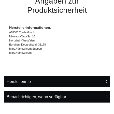
Angaben zur
Produktsicherheit
Herstellerinformationen:
AMEWI Trade GmbH
Nikolaus-Otto-Str. 18
Nordrhein-Westfalen
Borchen, Deutschland, 33178
https://amewi.com/Support
https://amewi.com
Herstellerinfo
Benachrichtigen, wenn verfügbar