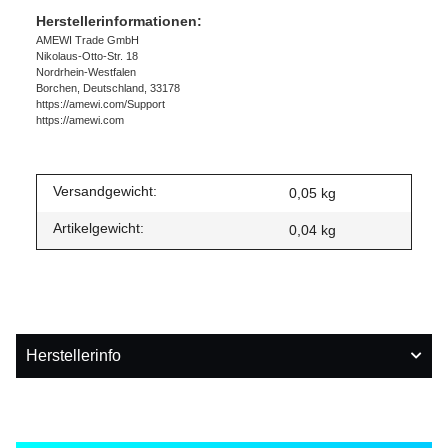
Herstellerinformationen:
AMEWI Trade GmbH
Nikolaus-Otto-Str. 18
Nordrhein-Westfalen
Borchen, Deutschland, 33178
https://amewi.com/Support
https://amewi.com
Versandgewicht:
0,05 kg
Artikelgewicht:
0,04
kg
Herstellerinfo