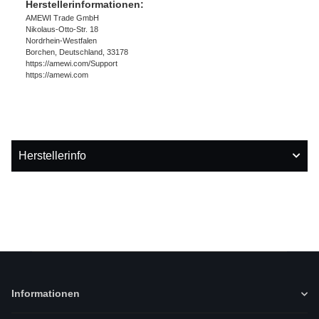
Herstellerinformationen:
AMEWI Trade GmbH
Nikolaus-Otto-Str. 18
Nordrhein-Westfalen
Borchen, Deutschland, 33178
https://amewi.com/Support
https://amewi.com
Herstellerinfo
Informationen