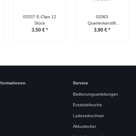
02037 E-Clips 12
02063
Stück
Querlenkerstift
hinten A 2 Stück
3,50 €
*
3,90 €
*
nformationen
Service
Bedienungsanleitungen
Ersatzteilsuche
Ladezeitrechner
Akkustecker