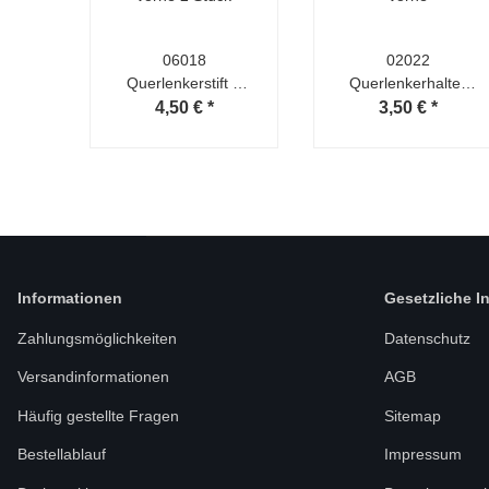
06018
02022
Querlenkerstift B
Querlenkerhalter
vorne 2 Stück
vorne
4,50 €
*
3,50 €
*
Informationen
Gesetzliche I
Zahlungsmöglichkeiten
Datenschutz
Versandinformationen
AGB
Häufig gestellte Fragen
Sitemap
Bestellablauf
Impressum