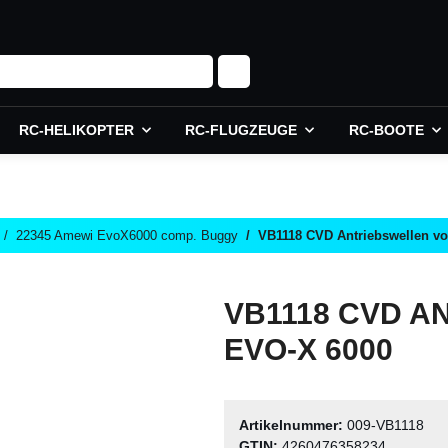
RC-HELIKOPTER
RC-FLUGZEUGE
RC-BOOTE
22345 Amewi EvoX6000 comp. Buggy
VB1118 CVD Antriebswellen v
VB1118 CVD A
EVO-X 6000
Artikelnummer:
009-VB1118
GTIN:
4260476358234