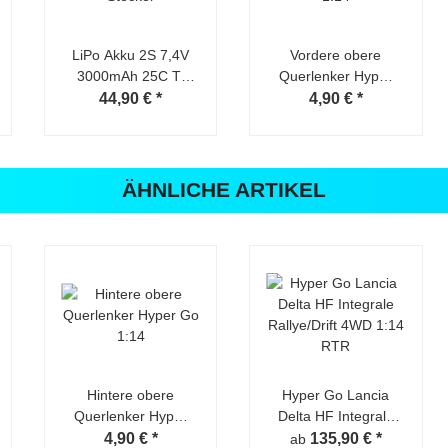
LiPo Akku 2S 7,4V
Vordere obere
3000mAh 25C T-
Querlenker Hyper
Stecker
Go 1:14
44,90 €
*
4,90 €
*
ÄHNLICHE ARTIKEL
Hintere obere
Hyper Go Lancia
Querlenker Hyper
Delta HF Integrale
Go 1:14
Rallye/Drift 4WD
4,90 €
*
135,90 €
*
ab