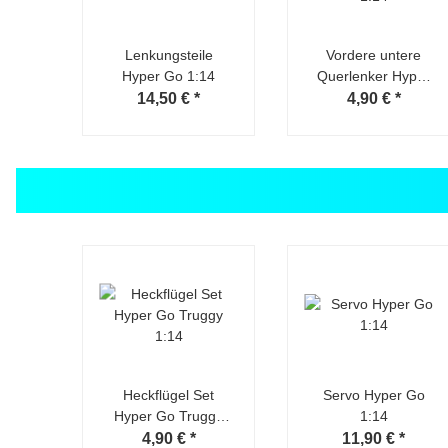
Lenkungsteile
Vordere untere
Hyper Go 1:14
Querlenker Hyper
Go 1:14
14,50 €
*
4,90 €
*
Heckflügel Set
Servo Hyper Go
Hyper Go Truggy
1:14
1:14
4,90 €
*
11,90 €
*