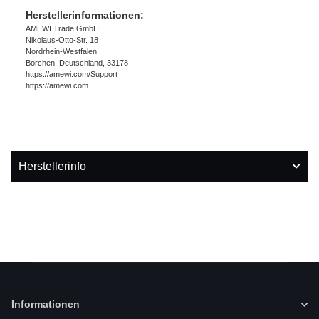
Herstellerinformationen:
AMEWI Trade GmbH
Nikolaus-Otto-Str. 18
Nordrhein-Westfalen
Borchen, Deutschland, 33178
https://amewi.com/Support
https://amewi.com
Herstellerinfo
Informationen