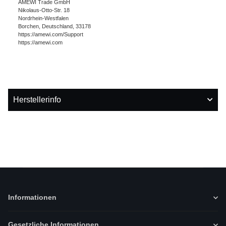
AMEWI Trade GmbH
Nikolaus-Otto-Str. 18
Nordrhein-Westfalen
Borchen, Deutschland, 33178
https://amewi.com/Support
https://amewi.com
Herstellerinfo
Informationen
Gesetzliche Informationen