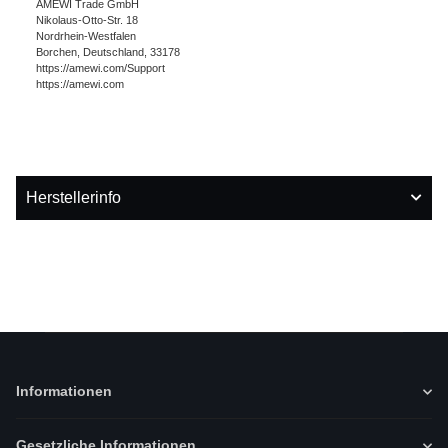
AMEWI Trade GmbH
Nikolaus-Otto-Str. 18
Nordrhein-Westfalen
Borchen, Deutschland, 33178
https://amewi.com/Support
https://amewi.com
Herstellerinfo
Informationen
Gesetzliche Informationen