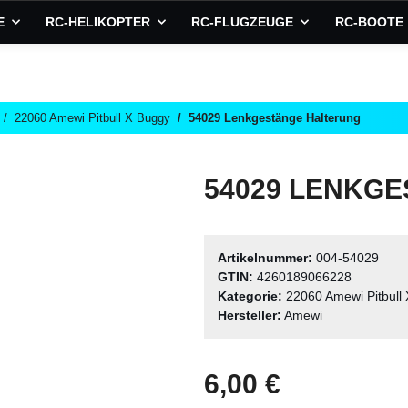
E
RC-HELIKOPTER
RC-FLUGZEUGE
RC-BOOTE
22060 Amewi Pitbull X Buggy
54029 Lenkgestänge Halterung
54029 LENKG
Artikelnummer:
004-54029
GTIN:
4260189066228
Kategorie:
22060 Amewi Pitbull
Hersteller:
Amewi
6,00 €