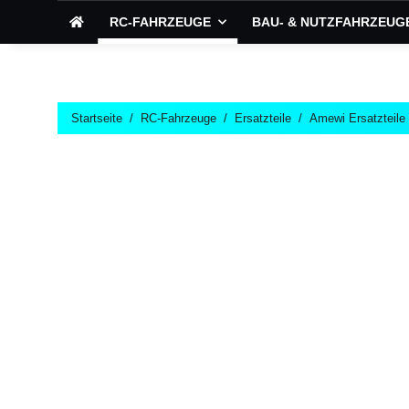
RC-FAHRZEUGE
BAU- & NUTZFAHRZEUG
Startseite
RC-Fahrzeuge
Ersatzteile
Amewi Ersatzteile