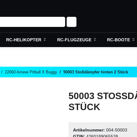
RC-HELIKOPTER
RC-FLUGZEUGE
RC-BOOTE
22060 Amewi Pitbull X Buggy
50003 Stoßdämpfer hinten 2 Stück
50003 STOSSDÄ
TÜCK
Artikelnummer:
004-50003
GTIN:
4260189065528