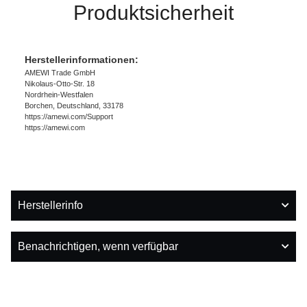
Produktsicherheit
Herstellerinformationen:
AMEWI Trade GmbH
Nikolaus-Otto-Str. 18
Nordrhein-Westfalen
Borchen, Deutschland, 33178
https://amewi.com/Support
https://amewi.com
Herstellerinfo
Benachrichtigen, wenn verfügbar